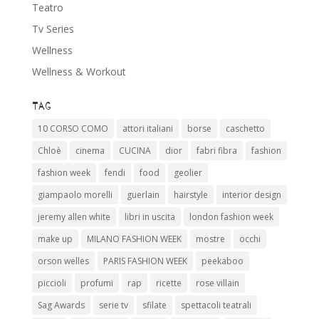
Teatro
Tv Series
Wellness
Wellness & Workout
Tag
10 CORSO COMO
attori italiani
borse
caschetto
Chloè
cinema
CUCINA
dior
fabri fibra
fashion
fashion week
fendi
food
geolier
giampaolo morelli
guerlain
hairstyle
interior design
jeremy allen white
libri in uscita
london fashion week
make up
MILANO FASHION WEEK
mostre
occhi
orson welles
PARIS FASHION WEEK
peekaboo
piccioli
profumi
rap
ricette
rose villain
Sag Awards
serie tv
sfilate
spettacoli teatrali